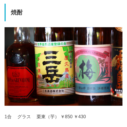
焼酎
1合 グラス 栗東（芋） ￥850 ￥430