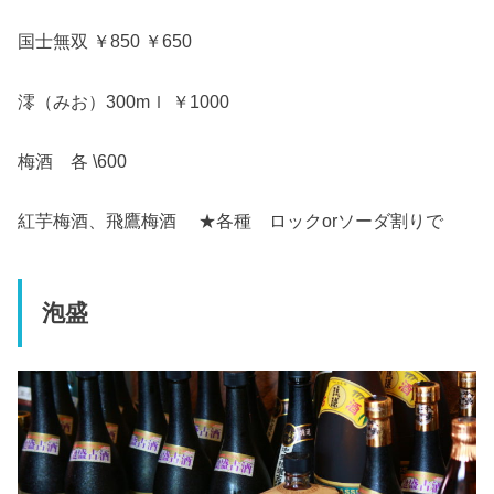
国士無双 ￥850 ￥650
澪（みお）300mｌ ￥1000
梅酒 各 \600
紅芋梅酒、飛鷹梅酒 ★各種 ロックorソーダ割りで
泡盛