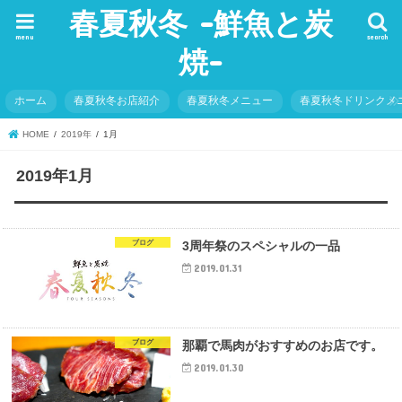
春夏秋冬 -鮮魚と炭
menu
search
焼-
ホーム
春夏秋冬お店紹介
春夏秋冬メニュー
春夏秋冬ドリンクメ
HOME
2019年
1月
2019年1月
ブログ
3周年祭のスペシャルの一品
2019.01.31
ブログ
那覇で馬肉がおすすめのお店です。
2019.01.30