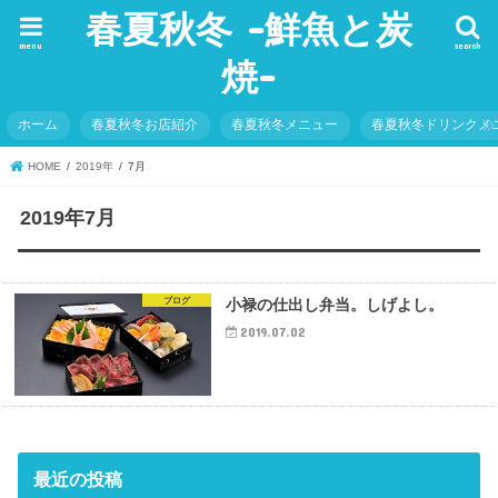
春夏秋冬 -鮮魚と炭
menu
search
焼-
ホーム
春夏秋冬お店紹介
春夏秋冬メニュー
春夏秋冬ドリンクメ
HOME
2019年
7月
2019年7月
ブログ
小禄の仕出し弁当。しげよし。
2019.07.02
最近の投稿