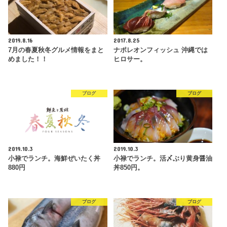
2019.8.16
2017.8.25
7月の春夏秋冬グルメ情報をまと
ナポレオンフィッシュ 沖縄では
めました！！
ヒロサー。
ブログ
ブログ
2019.10.3
2019.10.3
小禄でランチ。海鮮ぜいたく丼
小禄でランチ。活〆ぶり黄身醤油
880円
丼850円。
ブログ
ブログ