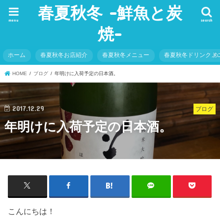
春夏秋冬 -鮮魚と炭
menu
search
焼-
ホーム
春夏秋冬お店紹介
春夏秋冬メニュー
春夏秋冬ドリンクメ
HOME
ブログ
年明けに 入荷予定の日本酒。
2017.12.29
ブログ
年明けに 入荷予定の日本酒。
こんにちは！