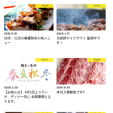
ブログ
ブログ
2018.11.18
2020.4.17
10月・11月の春夏秋冬の旬メニ
大好評テイクアウト 販売中で
ュー
す！
ブログ
ブログ
2020.3.30
2019.11.29
【お知らせ】 4月1日よりラン
本日入荷鮮魚です‼︎
チ、ディナー共に 全面禁煙とな
ります。