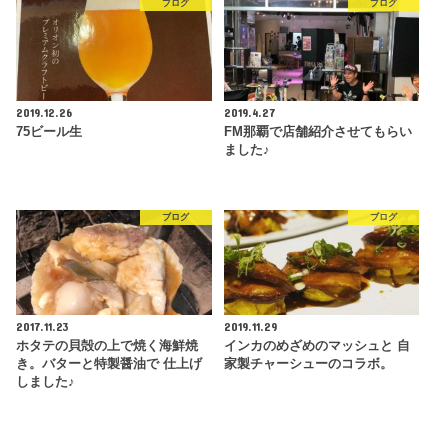
ブログ
ブログ
2019.12.26
2019.4.27
75ビール生
FM那覇で店舗紹介させてもらい
ました♪
ブログ
ブログ
2017.11.23
2019.11.29
ホタテの貝殻の上で焼く海鮮焼
インカのめざめのマッシュと 自
き。バターと特製醤油で 仕上げ
家製チャーシューのコラボ。
しました♪