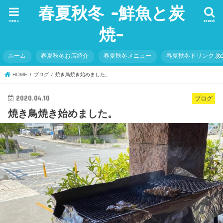
春夏秋冬 -鮮魚と炭
menu
search
焼-
ホーム
春夏秋冬お店紹介
春夏秋冬メニュー
春夏秋冬ドリンクメ
HOME
ブログ
焼き鳥焼き始めました。
2020.04.10
ブログ
焼き鳥焼き始めました。