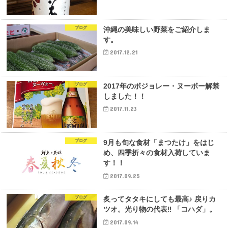
ブログ
沖縄の美味しい野菜をご紹介しま
す。
2017.12.21
ブログ
2017年のボジョレー・ヌーボー解禁
しました！！
2017.11.23
ブログ
9月も旬な食材「まつたけ」をはじ
め、四季折々の食材入荷していま
す！！
2017.09.25
ブログ
炙ってタタキにしても最高♪ 戻りカ
ツオ。光り物の代表‼︎ 「コハダ」。
2017.09.14