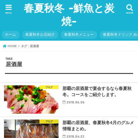
春夏秋冬 -鮮魚と炭
menu
search
焼-
ホーム
春夏秋冬お店紹介
春夏秋冬メニュー
春夏秋冬ドリンクメ
HOME
タグ : 居酒屋
居酒屋
ブログ
那覇の居酒屋で宴会するなら春夏秋
冬。コースをご紹介します。
2018.06.06
ブログ
那覇の居酒屋、春夏秋冬4月のグルメ
情報まとめ。
2018.04.23