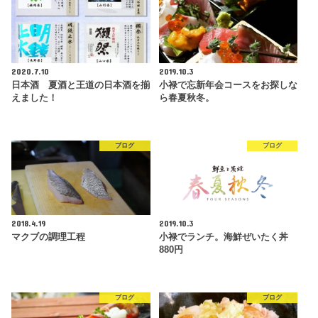
2020.7.10
2019.10.3
日本酒 夏酒と王道の日本酒を揃
小禄で忘新年会コースをお探しな
えました！
ら春夏秋冬。
ブログ
ブログ
2018.4.19
2019.10.3
マクブの調理工程
小禄でランチ。海鮮ぜいたく丼
880円
ブログ
ブログ