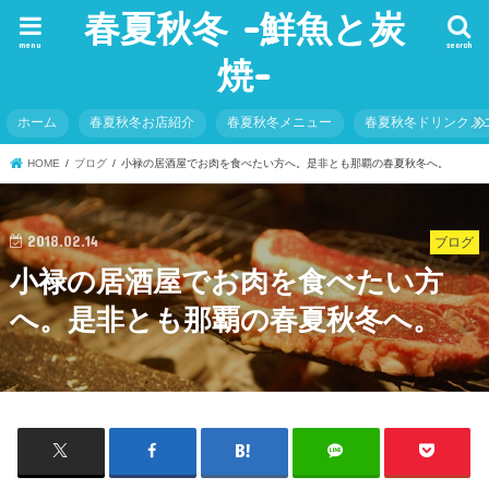
春夏秋冬 -鮮魚と炭
menu
search
焼-
ホーム
春夏秋冬お店紹介
春夏秋冬メニュー
春夏秋冬ドリンクメ
HOME
ブログ
小禄の居酒屋でお肉を食べたい方へ。是非とも那覇の春夏秋冬へ。
2018.02.14
ブログ
小禄の居酒屋でお肉を食べたい方
へ。是非とも那覇の春夏秋冬へ。