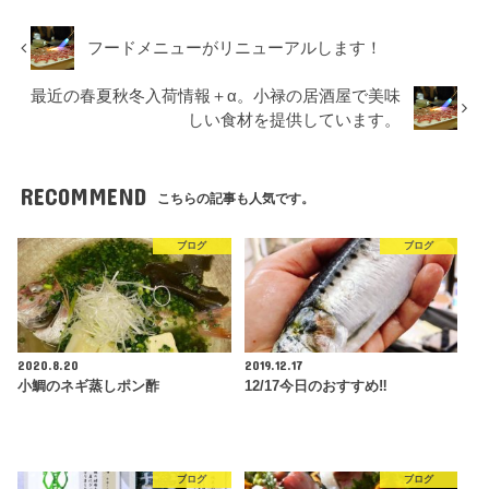
フードメニューがリニューアルします！
最近の春夏秋冬入荷情報＋α。小禄の居酒屋で美味
しい食材を提供しています。
RECOMMEND
こちらの記事も人気です。
ブログ
ブログ
2020.8.20
2019.12.17
小鯛のネギ蒸しポン酢
12/17今日のおすすめ‼︎
ブログ
ブログ