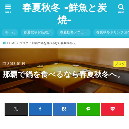
春夏秋冬 -鮮魚と炭
menu
search
焼-
ホーム
春夏秋冬お店紹介
春夏秋冬メニュー
春夏秋冬ドリンクメ
HOME
ブログ
那覇で鍋を食べるなら春夏秋冬へ。
2018.01.19
ブログ
那覇で鍋を食べるなら春夏秋冬へ。