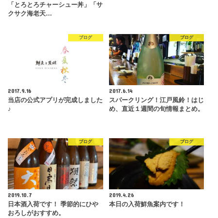
「とろとろチャーシュー丼」「サ
クサク海老天…
ブログ
ブログ
2017.9.16
2017.6.14
当店の公式アプリが完成しました
スパークリング！江戸風鈴！はじ
♪
め、直近１週間の旬情報まとめ。
ブログ
ブログ
2019.10.7
2019.4.26
日本酒入荷です！ 季節的にひや
本日の入荷鮮魚案内です！
おろしがおすすめ。