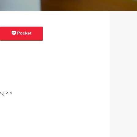
Pocket
^ ^